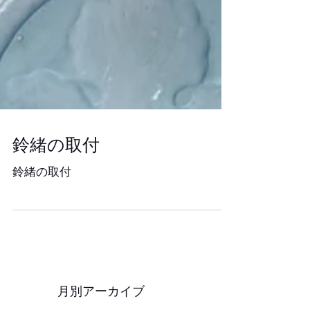
鈴緒の取付
鈴緒の取付