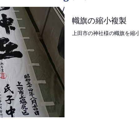
幟旗の縮小複製
上田市の神社様の幟旗を縮