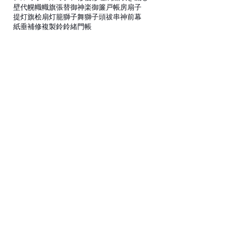
アルミポール
ミシン
修復
修理
刺繍
吹き流し
壁代
幌
幟
幟旗
張替
御神楽
御簾
戸帳
房
扇子
提灯
旗
桧扇
灯籠
獅子舞
獅子頭
祓串
神前幕
紙垂
補修
複製
鈴
鈴緒
門帳